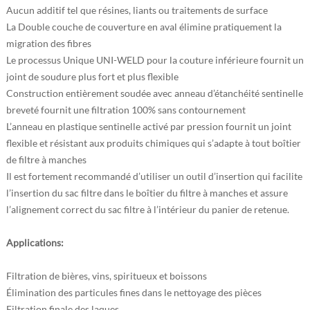
Aucun additif tel que résines, liants ou traitements de surface
La Double couche de couverture en aval élimine pratiquement la
migration des fibres
Le processus Unique UNI-WELD pour la couture inférieure fournit un
joint de soudure plus fort et plus flexible
Construction entièrement soudée avec anneau d’étanchéité sentinelle
breveté fournit une filtration 100% sans contournement
L’anneau en plastique sentinelle activé par pression fournit un joint
flexible et résistant aux produits chimiques qui s’adapte à tout boîtier
de filtre à manches
Il est fortement recommandé d’utiliser un outil d’insertion qui facilite
l’insertion du sac filtre dans le boîtier du filtre à manches et assure
l’alignement correct du sac filtre à l’intérieur du panier de retenue.
Applications:
Filtration de bières, vins, spiritueux et boissons
Élimination des particules fines dans le nettoyage des pièces
Filtration finale des laques