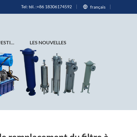
Tel: tél. :+86 18306174592
français
STI...
LES NOUVELLES