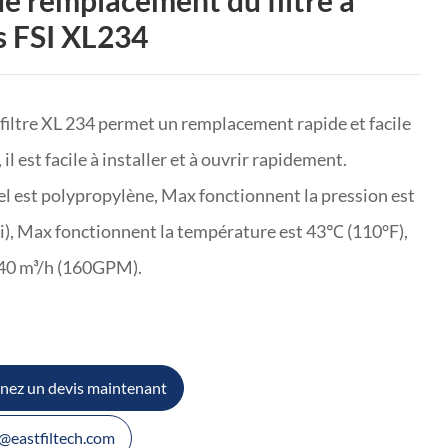
de remplacement du filtre à
 FSI XL234
filtre XL 234 permet un remplacement rapide et facile
, il est facile à installer et à ouvrir rapidement.
el est polypropylène, Max fonctionnent la pression est
i), Max fonctionnent la température est 43℃ (110°F),
 40 m³/h (160GPM).
nez un devis maintenant
@eastfiltech.com