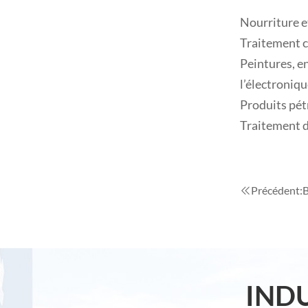
Nourriture e
Traitement 
Peintures, e
l’électroniq
Produits pé
Traitement d
Précédent:
B
IND