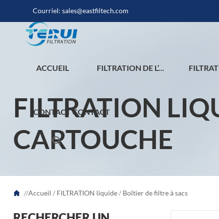
Courriel:
sales@eastfiltech.com
ACCUEIL
FILTRATION DE L’...
FILTRAT
FILTRATION LIQ
CONTACT CONTACT
CARTOUCHE
//
Accueil
/
FILTRATION liquide
/
Boîtier de filtre à sacs
RECHERCHER UN