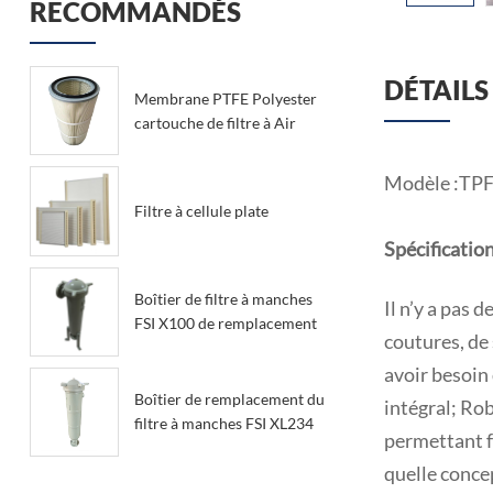
RECOMMANDÉS
DÉTAILS
Membrane PTFE Polyester
cartouche de filtre à Air
Modèle :TPF-1
Filtre à cellule plate
Spécification
Boîtier de filtre à manches
Il n’y a pas 
FSI X100 de remplacement
coutures, de 
avoir besoin
Boîtier de remplacement du
intégral; Rob
filtre à manches FSI XL234
permettant f
quelle concep