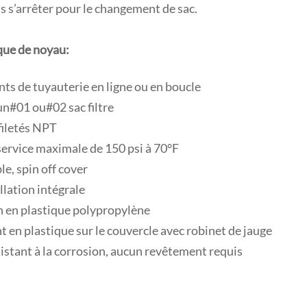
is s’arrêter pour le changement de sac.
que de noyau:
s de tuyauterie en ligne ou en boucle
un#01 ou#02 sac filtre
filetés NPT
service maximale de 150 psi à 70°F
e, spin off cover
llation intégrale
 en plastique polypropylène
t en plastique sur le couvercle avec robinet de jauge
sistant à la corrosion, aucun revêtement requis