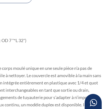
: OD 7 "*L 32")
Le corps moulé unique en une seule pièce n’a pas de
cile à nettoyer. Le couvercle est amovible à la main sans
ion intégrée entièrement en plastique avec 1/4 et quot
ont interchangeables en tant que sortie ou drain,
ngements de tuyauterie pour s’adapter à n’importe
ux continu, un modèle duplex est disponible. Ici, le flux