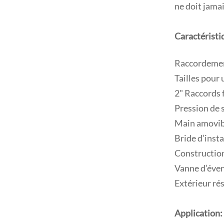
ne doit jama
Caractéristi
Raccordement
Tailles pour 
2" Raccords 
Pression de 
Main amovibl
Bride d’insta
Construction
Vanne d’éven
Extérieur ré
Application: