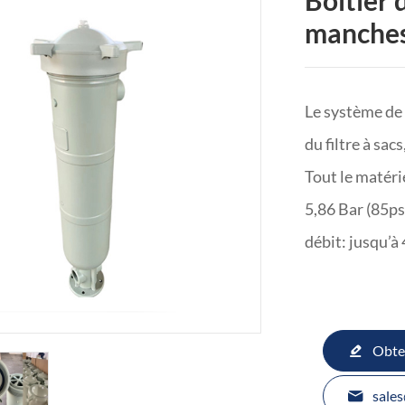
Boîtier 
manches
Le système de 
du filtre à sacs
Tout le matéri
5,86 Bar (85ps
débit: jusqu’à
Obte
sales