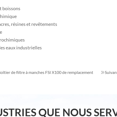
t boissons
chimique
ncres, résines et revêtements
ue
trochimiques
es eaux industrielles
oîtier de filtre à manches FSI X100 de remplacement
Suivan
USTRIES QUE NOUS SER